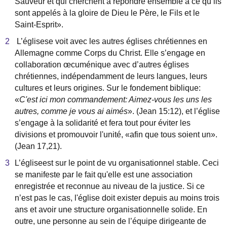
Sauveur et qui cherchent
à
r
é
pondre ensemble
à
ce qu
’
ils
sont appel
é
s
à
la gloire de Dieu le P
è
re, le Fils et le
Saint-Esprit
»
.
L
’é
glisese voit avec les autres
é
glises chr
é
tiennes en
Allemagne comme Corps du Christ. Elle s
’
engag
e en
collaboration
œ
cum
é
nique avec d
’
autres
é
glises
chr
é
tiennes, ind
é
pendamment de leurs langues, leurs
cultures et leurs origines. Sur le fondement biblique:
«
C'est ici mon commandement: Aimez-vous les uns les
autres, comme je vous ai aim
é
s
»
. (Jean 15:12), et l
’é
glise
s’
engag
e à
la solidarit
é
et fera tout pour
é
viter les
divisions et promouvoir l'unit
é
,
«
afin que tous soient un
»
.
(Jean 17,21).
L
’é
gliseest sur le point de vu organisationnel stable. Ceci
se manifeste par le fait qu'elle est une association
enregistr
é
e et reconnue au niveau de la justice. Si ce
n
’
est pas le cas, l'
é
glise doit exister depuis au moins trois
ans et avoir une structure organisationnelle solide. En
outre, une personne au sein de l
’é
quipe dirigeante de