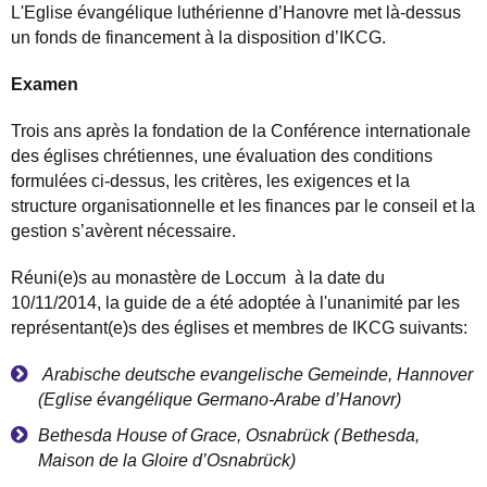
L'Eglise
é
vang
é
lique luth
é
rienne d
’
Hanovre met l
à
-dessus
un fonds de financement
à
la disposition d
’
IKCG.
Examen
Trois ans apr
è
s la fondation de la Conf
é
rence internationale
des
é
glises chr
é
tiennes, une
é
valuation des conditions
formul
é
es ci-dessus, les crit
è
res, les exigences et la
structure organisationnelle et les finances par le conseil et la
gestion s
’
av
è
rent n
é
cessaire.
R
é
uni(e)s
au
monast
è
re de Loccum
à
la date du
10/11/2014, la guide de a
é
t
é
adopt
é
e
à
l'unanimit
é
par les
repr
é
sentant(e)s des
é
glises et membres de IKCG suivants:
A
rabische deutsche evangelische Gemeinde, Hannover
(
Eglise
é
vang
é
lique Germano-Arabe d
’
Hanovr)
Bethesda House of Grace, Osnabrück (
Bethesda,
Maison de la Gloire d
’
Osnabr
ü
ck)