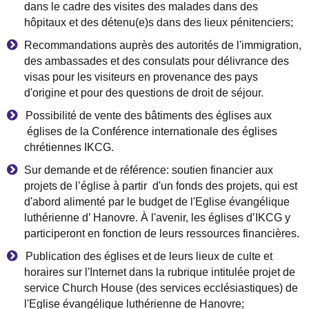
dans le cadre des visites des malades dans des
h
ô
pitaux et des d
é
tenu(e)s dans des lieux p
é
nitenciers;
Recommandations aupr
è
s des autorit
é
s de l'immigration,
des ambassades et des consulats pour d
é
livrance des
visas pour les visiteurs en provenance des pays
d'origine et pour des questions de droit de s
é
jour.
Possibilit
é
de vente des b
â
timents des
é
glises aux
é
glises de la Conf
é
rence internationale des
é
glises
chr
é
tiennes IKCG.
Sur demande et de r
é
f
é
rence: soutien financier aux
projets de l
’é
glise
à
partir d'un fonds des projets, qui est
d'abord aliment
é
par le budget de l'Eglise
é
vang
é
lique
luth
é
rienne d
’
Hanovre.
À
l'avenir, les
é
glises d
’
IKCG y
participeront en fonction de leurs ressources financi
è
res.
Publication des
é
glises et de leurs lieux de culte et
horaires sur l'Internet dans la rubrique intitul
é
e projet de
service Church House (des services eccl
é
siastiques) de
l'Eglise
é
vang
é
lique luth
é
rienne de Hanovre;