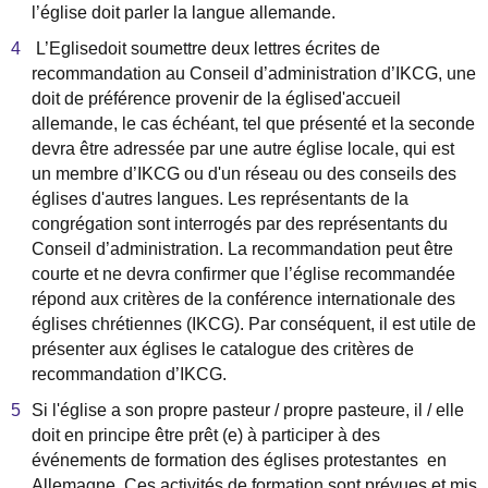
l
’é
glise doit parler la langue allemande.
L
’
Eglisedoit soumettre deux lettres
é
crites de
recommandation au Conseil d
’
administration d
’
IKCG, une
doit de pr
é
f
é
rence provenir de la
é
glised'accueil
allemande, le cas
é
ch
é
ant, tel que pr
é
sent
é
et la seconde
devra
ê
tre
adressée
par une autre
é
glise locale, qui est
un membre d
’
IKCG ou d'un r
é
seau ou des conseils des
é
glises d'autres langues. Les repr
é
sentants de la
congr
é
gation sont interrog
é
s par des repr
é
sentants du
Conseil d
’
administration. La recommandation peut
ê
tre
courte et ne devra confirmer que l
’é
glise recommand
ée
r
é
pond aux crit
è
res de la conf
é
rence internationale
des
é
glises chr
é
tiennes (IKCG). Par cons
é
quent, il est utile de
pr
é
senter aux
é
glises
le catalogue
des crit
è
res de
recommandation d
’
IKCG.
Si l'
é
glise a son propre pasteur / propre pasteure, il / elle
doit en principe
ê
tre pr
ê
t (e)
à
participer
à
des
é
v
é
nements de formation des
é
glises protestantes en
Allemagne. Ces activit
é
s de formation sont pr
é
vues et mis