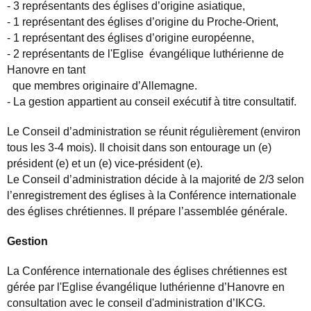
- 3 repr
é
sentants des
é
glises d
’
origine asiatique,
- 1 repr
é
sentant des
é
glises d
’
origine du Proche-Orient,
- 1 repr
é
sentant des
é
glises d
’
origine europ
é
enne,
- 2 repr
é
sentants de l'Eglise
é
vang
é
lique luth
é
rienne de
Hanovre en tant
que membres originaire d
’
Allemagne.
- La gestion appartient au conseil ex
é
cutif
à
titre consultatif.
Le Conseil d
’
administration se r
é
unit r
é
guli
è
rement (environ
tous les 3-4 mois). Il choisit dans son entourage un (e)
pr
é
sident (e) et un (e) vice-pr
é
sident (e).
Le Conseil d
’
administration d
é
cide
à
la majorit
é
de 2/3 selon
l
’
enregistrement des
é
glises
à
la Conf
é
rence internationale
des
é
glises chr
é
tiennes. Il pr
é
pare l
’
assembl
é
e g
é
n
é
rale.
Gestion
La Conf
é
rence internationale des
é
glises chr
é
tiennes est
g
é
r
é
e par l'Eglise
é
vang
é
lique luth
é
rienne d
’
Hanovre en
consultation avec le conseil d'administration d
’
IKCG.