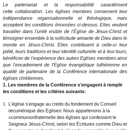
Le partenariat et la responsabilit
é
caract
é
risent
cette collaboration: Les
é
glises membres conservent leur
ind
é
pendance organisationnelle et th
é
ologique, mais
acceptent les conditions
é
nonc
é
es ci-desous. Elles veulent
travailler dans l'unit
é
visible de l'
É
glise de J
é
sus-Christ et
t
é
moigner ensemble
à
la sollicitude aimante de Dieu dans le
monde en J
é
sus-Christ. Elles contribuent
à
celle-ci leur
pi
é
t
é
, leurs traditions et leur identit
é
culturelle et
à
leur tours,
b
é
n
é
ficier de l'exp
é
rience des autres Eglises membres ainsi
que l'encadrement de l'Eglise
é
vang
é
lique luth
é
rienne en
qualit
é
de partenaire de la Conf
é
rence internationale des
é
glises chr
é
tiennes.
1. Les membres de la Conf
é
rence s
’
engagent
à
remplir
les conditions et les crit
è
res suivants:
L'
é
glise s'engage
au credo du fondement
du Conseil
œ
cum
é
n
ique des Eglises: Nous appartenons
à
la
«
communionfraternelle des
é
glises qui confessent le
Seigneur J
é
sus-Christ, selon les
É
critures comme Dieu et