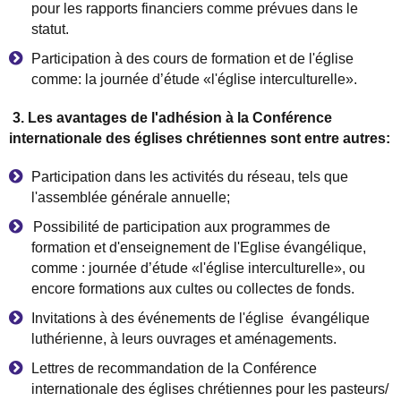
pour les rapports financiers comme pr
é
vues dans le
statut.
Participation
à
des cours de formation et de l'
é
glise
comme: la journ
é
e d
’
é
tude
«
l'
é
glise interculturelle
»
.
3. Les avantages de l'adh
é
sion
à
la Conf
é
rence
internationale des
é
glises chr
é
tiennes sont entre autres:
Participation dans les
activités
du r
é
seau, tels que
l'assembl
é
e g
é
n
é
rale annuelle;
Possibilit
é
de participation aux programmes de
formation et d'enseignement de l'Eglise
é
vang
é
lique,
comme : journ
é
e d
’
é
tude
«
l'
é
glise interculturelle
»
, ou
encore formations aux cultes ou collectes de fonds.
Invitations
à
des
é
v
é
nements de l'
é
glise
é
vang
é
lique
luth
é
rienne,
à
leurs ouvrages et am
é
nagements.
Lettres de recommandation de la Conf
é
rence
internationale des
é
glises chr
é
tiennes pour les pasteurs/