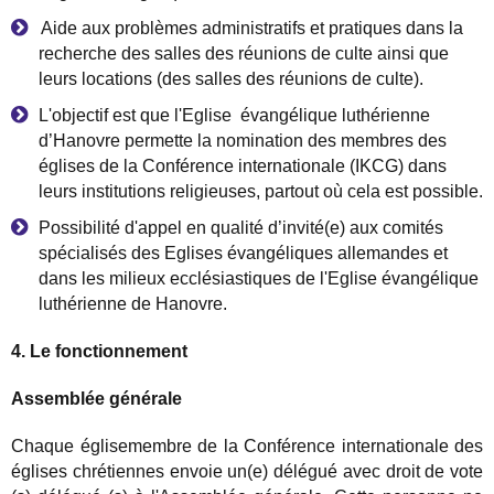
Aide aux probl
è
mes administratifs et pratiques dans la
recherche des salles des r
é
unions de culte ainsi que
leurs locations (des salles des r
é
unions de culte).
L'objectif est que l'Eglise
é
vang
é
lique luth
é
rienne
d
’
Hanovre permette la nomination des membres des
é
glises de la Conf
é
rence internationale (IKCG) dans
leurs institutions religieuses, partout o
ù
cela est possible.
Possibilit
é
d'appel en qualit
é
d
’
invit
é
(e) aux comit
é
s
sp
é
cialis
é
s des Eglises
é
vang
é
liques allemandes et
dans les milieux eccl
é
siastiques de l'Eglise
é
vang
é
lique
luth
é
rienne de Hanovre.
4. Le fonctionnement
Assembl
é
e g
é
n
é
rale
Chaque
é
glisemembre de la Conf
é
rence internationale des
é
glises chr
é
tiennes envoie un(e) d
é
l
é
gu
é
avec droit de vote