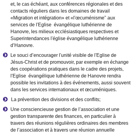
et, le cas
é
ch
é
ant, aux conf
é
rences r
é
gionales et des
contacts r
é
guliers dans les domaines de travail
«
Migration et int
é
gration
»
et
«
l'
œ
cum
é
nisme" aux
services de l'Eglise
é
vang
é
lique luth
é
rienne de
Hanovre, les milieux eccl
é
siastiques respectives et
Superintendances l'
é
glise
é
vang
é
lique luth
é
rienne
d
’
Hanovre.
Le souci d
’
encourager l'unit
é
visible de l'Eglise de
J
é
sus-Christ et de promouvoir, par exemple en
é
change
des coop
é
rations pratiques dans le cadre des projets,
l'Eglise
é
vang
é
lique luth
é
rienne de Hanovre rendra
possible les invitations
à
des
é
v
é
nements, aussi souvent
dans les services internationaux et
œ
cum
é
niques.
La pr
é
vention des divisions et des conflits;
Une consciencieuse gestion de l
’
association et une
gestion transparente des finances, en particulier
à
travers des r
é
unions r
é
guli
è
res ordinaires des membres
de l
’
association et
à
travers une r
é
union annuelle