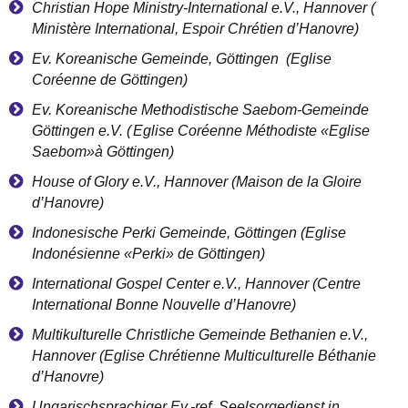
Christian Hope Ministry-International e.V., Hannover (
Minist
è
re International, Espoir Chr
é
tien d
’
Hanovre)
Ev. Koreanische Gemeinde, Göttingen (
Eglise
Cor
é
enne de G
ö
ttingen)
Ev. Koreanische Methodistische Saebom-Gemeinde
Göttingen e.V. (
Eglise Cor
é
enne M
é
thodiste
«
Eglise
Saebom
»
à
G
ö
ttingen)
House of Glory e.V., Hannover (
Maison de la Gloire
d
’
Hanovre)
Indonesische Perki Gemeinde, Göttingen (
Eglise
Indon
é
sienne
«
Perki
»
de G
ö
ttingen)
International Gospel Center e.V., Hannover (
Centre
International Bonne Nouvelle d
’
Hanovre)
Multikulturelle Christliche Gemeinde Bethanien e.V.,
Hannover (
Eglise Chr
é
tienne Multiculturelle B
é
thanie
d
’
Hanovre)
Ungarischsprachiger Ev.-ref. Seelsorgedienst in