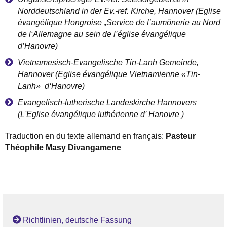
Norddeutschland in der Ev.-ref. Kirche, Hannover (
Eglise
é
vang
é
lique Hongroise
„
Service de l
’
aum
ô
nerie au Nord
de l
‘
Allemagne au sein de l
’é
glise
é
vang
é
lique
d
’
Hanovre)
Vietnamesisch-Evangelische Tin-Lanh Gemeinde,
Hannover (
Eglise
é
vang
é
lique Vietnamienne
«
Tin-
Lanh
»
d
‘
Hanovre)
Evangelisch-lutherische Landeskirche Hannovers
(L
'Eglise
é
vang
é
lique luth
é
rienne d
’
Hanovre )
Traduction en du texte allemand en fran
ç
ais:
Pasteur
Th
é
ophile Masy Divangamene
Richtlinien, deutsche Fassung