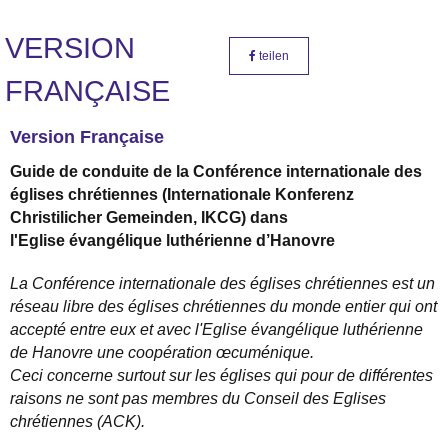
VERSION
teilen
FRANÇAISE
Version Française
Guide de conduite de la Conf
é
rence internationale des
é
glises chr
é
tiennes (Internationale Konferenz
Christilicher Gemeinden, IKCG) dans
l'Eglise
é
vang
é
lique luth
é
rienne d
’
Hanovre
La Conf
é
rence internationale des
é
glises chr
é
tiennes est un
r
é
seau libre des
é
glises chr
é
tiennes du monde entier qui ont
accept
é
entre eux et avec l'Eglise
é
vang
é
lique luth
é
rienne
de Hanovre une coop
é
ration
œ
cum
é
nique.
Ceci concerne surtout sur les
é
glises qui pour de diff
é
rentes
raisons ne sont pas membres du Conseil des Eglises
chr
é
tiennes (ACK).