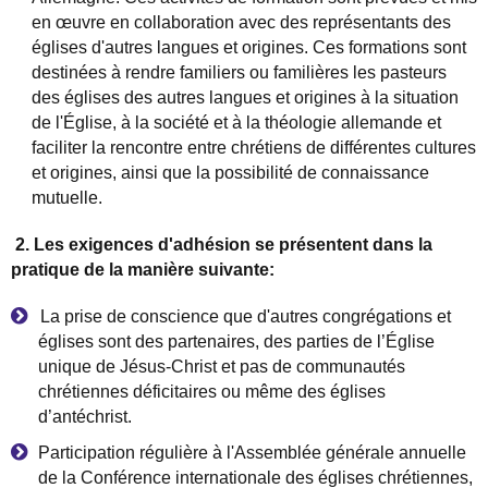
en
œ
uvre en collaboration avec des repr
é
sentants des
é
glises d'autres langues et origines. Ces formations sont
destin
ée
s
à
rendre familiers ou famili
è
res les pasteurs
des
é
glises des autres langues et origines
à
la situation
de l'
É
glise,
à
la soci
é
t
é
et
à
la th
é
ologie allemande et
faciliter la rencontre entre chr
é
tiens de diff
é
rentes cultures
et origines, ainsi que la possibilit
é
de connaissance
mutuelle.
2. Les exigences d'adh
é
sion se pr
é
sentent dans la
pratique de la mani
è
re suivante:
La prise de conscience que d'autres congr
é
gations et
é
glises sont des partenaires, des parties de l
’É
glise
unique de J
é
sus-Christ et pas de communaut
é
s
chr
é
tiennes d
é
ficitaires ou m
ê
me des
é
glises
d
’
ant
é
chr
ist.
Participation r
é
guli
è
re
à
l'Assembl
é
e g
é
n
é
rale annuelle
de la Conf
é
rence internationale des
é
glises chr
é
tiennes,