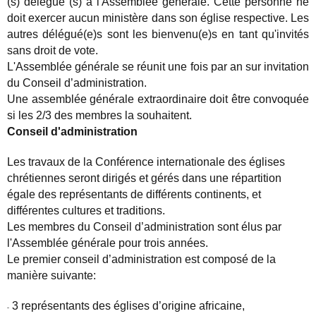
(s) d
é
l
é
gu
é
(s)
à
l'Assembl
é
e g
é
n
é
rale. Cette personne ne
doit exercer aucun minist
è
re dans son
é
glise respective. Les
autres d
é
l
é
gu
é
(e)s sont les bienvenu(e)s en tant qu'invit
é
s
sans droit de vote.
L'Assembl
é
e g
é
n
é
rale se r
é
unit une fois par an sur invitation
du Conseil d
’
administration.
Une assembl
é
e g
é
n
é
rale extraordinaire doit
ê
tre convoqu
é
e
si les 2/3 des membres la souhaitent.
Conseil d'administration
Les travaux de la Conf
é
rence internationale des
é
glises
chr
é
tiennes seront dirig
é
s et g
é
r
é
s dans une r
é
partition
é
gale des repr
é
sentants de diff
é
rents continents, et
diff
é
rentes cultures et traditions.
Les membres du Conseil d
’
administration sont
é
lus par
l'Assembl
é
e g
é
n
é
rale pour trois ann
é
es.
Le premier conseil d
’
administration est compos
é de la
manière suivante
:
3 repr
é
sentants des
é
glises d
’
origine africaine,
-